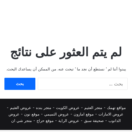
لم يتم العثور على نتائج
يبدوا أننا لم ’ نستطع أن نجد ما ’ تبحث عنه. من الممكن أن يساعدك البحث.
البحث
عن:
مواقع تهمك -
متجر العثيم
-
عروض الكويت
-
متجر بنده
-
عروض العثيم
-
عروض الامارات
-
موقع امازون
-
عروض التميمي
-
م
وقع نون
-
عروض
الدانوب
-
صحيفة سبق
-
عروض الراية
-
موقع حراج
-
متجر شي ان