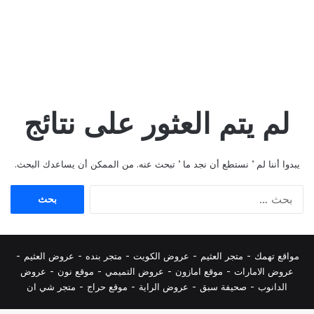
لم يتم العثور على نتائج
يبدوا أننا لم ’ نستطع أن نجد ما ’ تبحث عنه. من الممكن أن يساعدك البحث.
البحث
عن:
مواقع تهمك -
متجر العثيم
-
عروض الكويت
-
متجر بنده
-
عروض العثيم
-
عروض الامارات
-
موقع امازون
-
عروض التميمي
-
م
وقع نون
-
عروض
الدانوب
-
صحيفة سبق
-
عروض الراية
-
موقع حراج
-
متجر شي ان