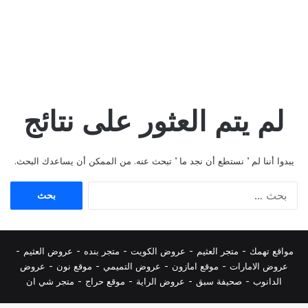
لم يتم العثور على نتائج
يبدوا أننا لم ’ نستطع أن نجد ما ’ تبحث عنه. من الممكن أن يساعدك البحث.
البحث
عن:
مواقع تهمك -
متجر العثيم
-
عروض الكويت
-
متجر بنده
-
عروض العثيم
-
عروض الامارات
-
موقع امازون
-
عروض التميمي
-
م
وقع نون
-
عروض
الدانوب
-
صحيفة سبق
-
عروض الراية
-
موقع حراج
-
متجر شي ان