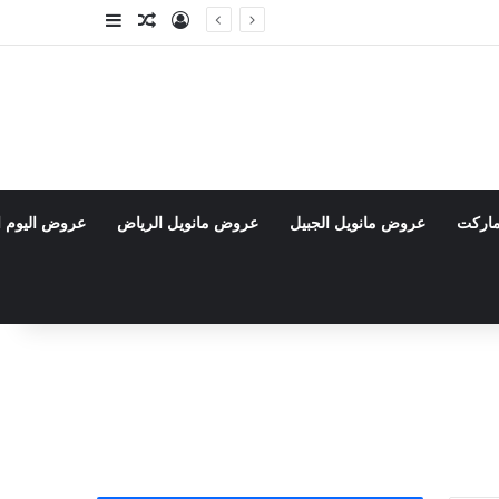
تسجيل الدخول
مقال عشوائي
إضافة عمود جا
ماركت
عروض مانويل الجبيل
عروض مانويل الرياض
عروض اليوم ا