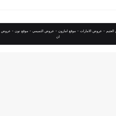
لعثيم
-
عروض الامارات
-
موقع امازون
-
عروض التميمي
-
م
وقع نون
-
عروض ا
ان