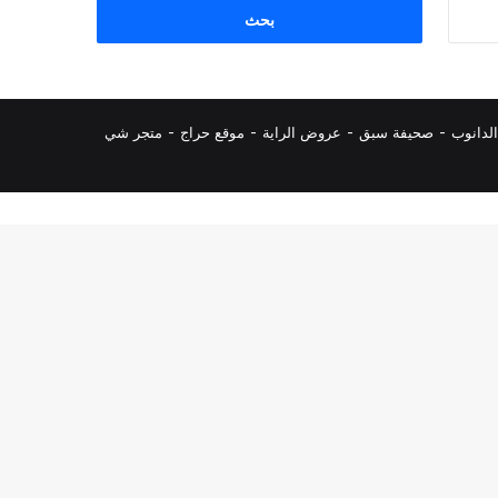
البحث
عن:
لدانوب
-
صحيفة سبق
-
عروض الراية
-
موقع حراج
-
متجر شي