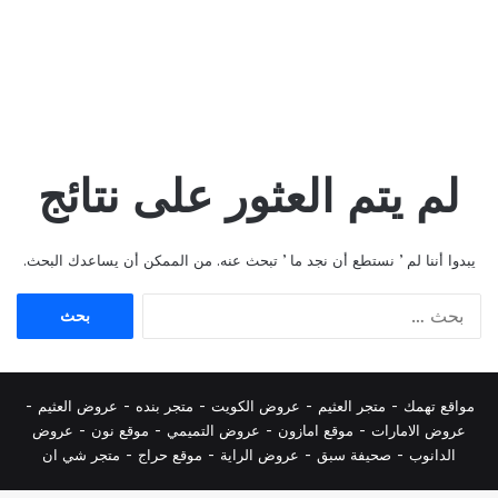
لم يتم العثور على نتائج
يبدوا أننا لم ’ نستطع أن نجد ما ’ تبحث عنه. من الممكن أن يساعدك البحث.
البحث
عن:
مواقع تهمك -
متجر العثيم
-
عروض الكويت
-
متجر بنده
-
عروض العثيم
-
عروض الامارات
-
موقع امازون
-
عروض التميمي
-
م
وقع نون
-
عروض
الدانوب
-
صحيفة سبق
-
عروض الراية
-
موقع حراج
-
متجر شي ان