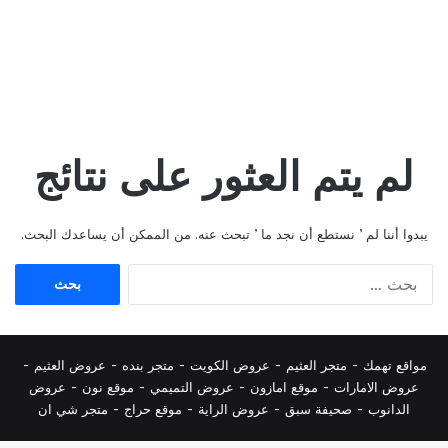
لم يتم العثور على نتائج
يبدوا أننا لم ’ نستطع أن نجد ما ’ تبحث عنه. من الممكن أن يساعدك البحث.
البحث
عن:
مواقع تهمك -
متجر العثيم
-
عروض الكويت
-
متجر بنده
-
عروض العثيم
-
عروض الامارات
-
موقع امازون
-
عروض التميمي
-
م
وقع نون
-
عروض
الدانوب
-
صحيفة سبق
-
عروض الراية
-
موقع حراج
-
متجر شي ان