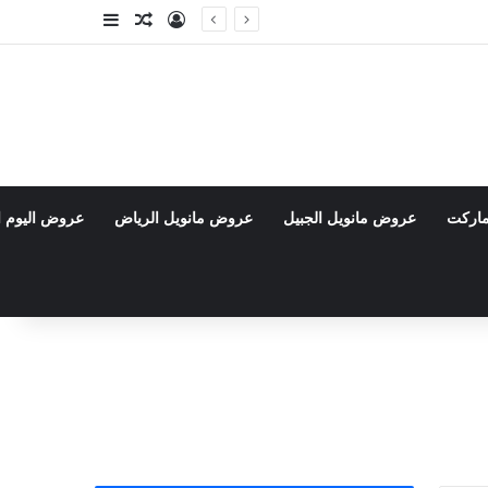
تسجيل الدخول
مقال عشوائي
إضافة عمود جا
ماركت
عروض مانويل الجبيل
عروض مانويل الرياض
عروض اليوم ا