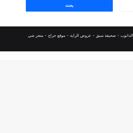
البحث
عن:
لدانوب
-
صحيفة سبق
-
عروض الراية
-
موقع حراج
-
متجر شي