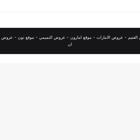
لعثيم
-
عروض الامارات
-
موقع امازون
-
عروض التميمي
-
م
وقع نون
-
عروض ا
ان