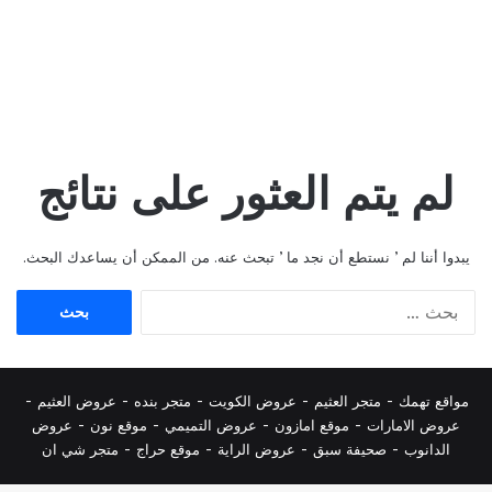
لم يتم العثور على نتائج
يبدوا أننا لم ’ نستطع أن نجد ما ’ تبحث عنه. من الممكن أن يساعدك البحث.
البحث
عن:
مواقع تهمك -
متجر العثيم
-
عروض الكويت
-
متجر بنده
-
عروض العثيم
-
عروض الامارات
-
موقع امازون
-
عروض التميمي
-
م
وقع نون
-
عروض
الدانوب
-
صحيفة سبق
-
عروض الراية
-
موقع حراج
-
متجر شي ان