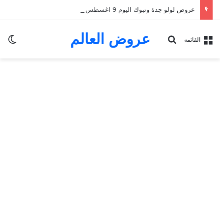
عروض لولو جدة وتبوك اليوم 9 اغسطس 2026 الموافق 22 صفر 1448 عروض الطازج & العروض الأسبوعية
عروض العالم
الو
بحث عن
القائمة