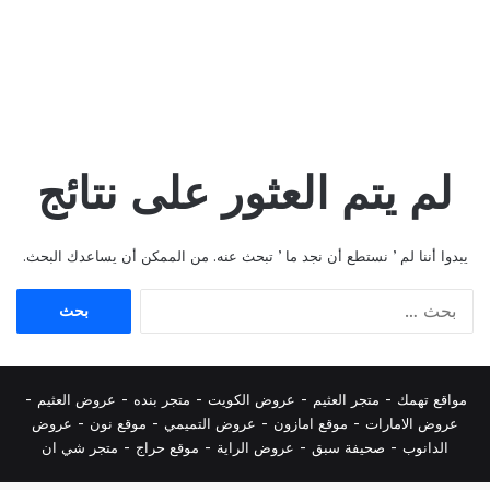
لم يتم العثور على نتائج
يبدوا أننا لم ’ نستطع أن نجد ما ’ تبحث عنه. من الممكن أن يساعدك البحث.
البحث
عن:
مواقع تهمك -
متجر العثيم
-
عروض الكويت
-
متجر بنده
-
عروض العثيم
-
عروض الامارات
-
موقع امازون
-
عروض التميمي
-
م
وقع نون
-
عروض
الدانوب
-
صحيفة سبق
-
عروض الراية
-
موقع حراج
-
متجر شي ان