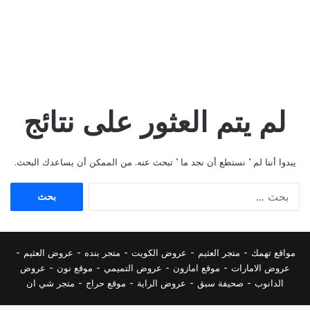
لم يتم العثور على نتائج
يبدوا أننا لم ’ نستطع أن نجد ما ’ تبحث عنه. من الممكن أن يساعدك البحث.
البحث
عن:
مواقع تهمك -
متجر العثيم
-
عروض الكويت
-
متجر بنده
-
عروض العثيم
-
عروض الامارات
-
موقع امازون
-
عروض التميمي
-
م
وقع نون
-
عروض
الدانوب
-
صحيفة سبق
-
عروض الراية
-
موقع حراج
-
متجر شي ان