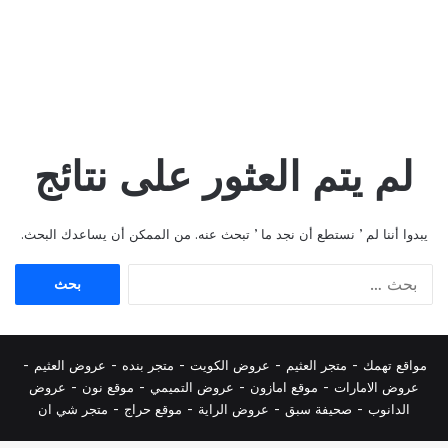
لم يتم العثور على نتائج
يبدوا أننا لم ’ نستطع أن نجد ما ’ تبحث عنه. من الممكن أن يساعدك البحث.
البحث
عن:
مواقع تهمك -
متجر العثيم
-
عروض الكويت
-
متجر بنده
-
عروض العثيم
-
عروض الامارات
-
موقع امازون
-
عروض التميمي
-
م
وقع نون
-
عروض
الدانوب
-
صحيفة سبق
-
عروض الراية
-
موقع حراج
-
متجر شي ان