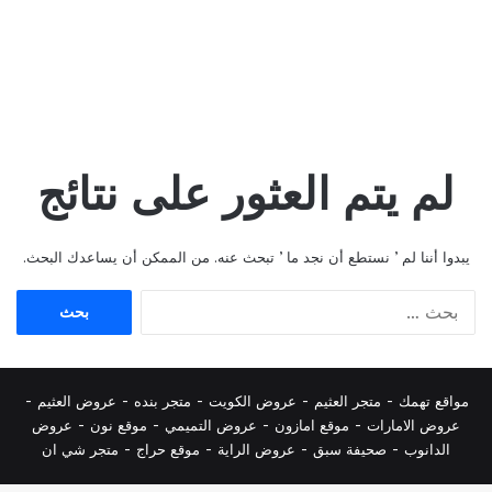
لم يتم العثور على نتائج
يبدوا أننا لم ’ نستطع أن نجد ما ’ تبحث عنه. من الممكن أن يساعدك البحث.
البحث
عن:
مواقع تهمك -
متجر العثيم
-
عروض الكويت
-
متجر بنده
-
عروض العثيم
-
عروض الامارات
-
موقع امازون
-
عروض التميمي
-
م
وقع نون
-
عروض
الدانوب
-
صحيفة سبق
-
عروض الراية
-
موقع حراج
-
متجر شي ان