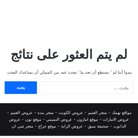
لم يتم العثور على نتائج
يبدوا أننا لم ’ نستطع أن نجد ما ’ تبحث عنه. من الممكن أن يساعدك البحث.
البحث
عن:
مواقع تهمك -
متجر العثيم
-
عروض الكويت
-
متجر بنده
-
عروض العثيم
-
عروض الامارات
-
موقع امازون
-
عروض التميمي
-
م
وقع نون
-
عروض
الدانوب
-
صحيفة سبق
-
عروض الراية
-
موقع حراج
-
متجر شي ان