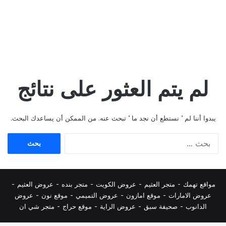
لم يتم العثور على نتائج
يبدوا أننا لم ’ نستطع أن نجد ما ’ تبحث عنه. من الممكن أن يساعدك البحث.
البحث
عن:
مواقع تهمك -
متجر العثيم
-
عروض الكويت
-
متجر بنده
-
عروض العثيم
-
عروض الامارات
-
موقع امازون
-
عروض التميمي
-
م
وقع نون
-
عروض
الدانوب
-
صحيفة سبق
-
عروض الراية
-
موقع حراج
-
متجر شي ان