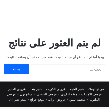
لم يتم العثور على نتائج
يبدوا أننا لم ’ نستطع أن نجد ما ’ تبحث عنه. من الممكن أن يساعدك البحث.
البحث
عن:
مواقع تهمك -
متجر العثيم
-
عروض الكويت
-
متجر بنده
-
عروض العثيم
-
عروض الامارات
-
موقع امازون
-
عروض التميمي
-
م
وقع نون
-
عروض
الدانوب
-
صحيفة سبق
-
عروض الراية
-
موقع حراج
-
متجر شي ان