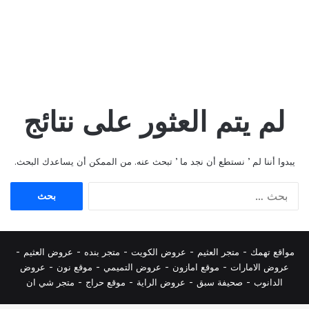
لم يتم العثور على نتائج
يبدوا أننا لم ’ نستطع أن نجد ما ’ تبحث عنه. من الممكن أن يساعدك البحث.
البحث
عن:
مواقع تهمك -
متجر العثيم
-
عروض الكويت
-
متجر بنده
-
عروض العثيم
-
عروض الامارات
-
موقع امازون
-
عروض التميمي
-
م
وقع نون
-
عروض
الدانوب
-
صحيفة سبق
-
عروض الراية
-
موقع حراج
-
متجر شي ان