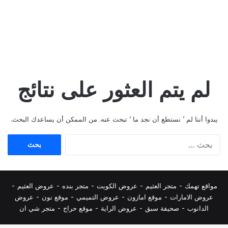
لم يتم العثور على نتائج
يبدوا أننا لم ’ نستطع أن نجد ما ’ تبحث عنه. من الممكن أن يساعدك البحث.
البحث
عن:
مواقع تهمك -
متجر العثيم
-
عروض الكويت
-
متجر بنده
-
عروض العثيم
-
عروض الامارات
-
موقع امازون
-
عروض التميمي
-
م
وقع نون
-
عروض
الدانوب
-
صحيفة سبق
-
عروض الراية
-
موقع حراج
-
متجر شي ان