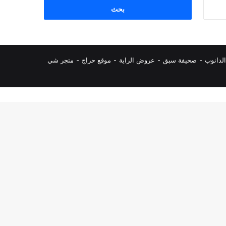
البحث
عن:
لدانوب
-
صحيفة سبق
-
عروض الراية
-
موقع حراج
-
متجر شي