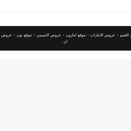
لعثيم
-
عروض الامارات
-
موقع امازون
-
عروض التميمي
-
م
وقع نون
-
عروض ا
ان