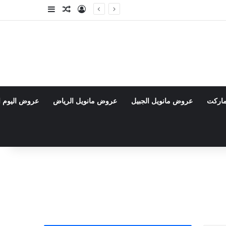
تسجيل الدخول
مقال عشوائي
إضافة عمود جا
ماركت
عروض مانويل الجبيل
عروض مانويل الرياض
عروض اليوم ا