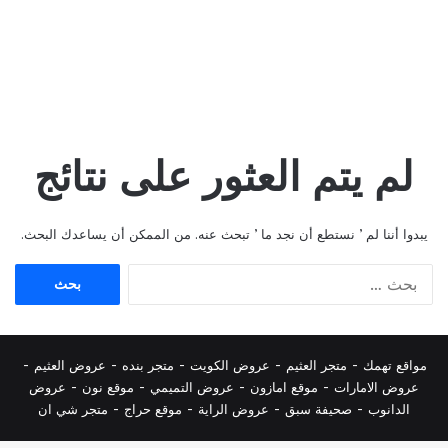
لم يتم العثور على نتائج
يبدوا أننا لم ’ نستطع أن نجد ما ’ تبحث عنه. من الممكن أن يساعدك البحث.
البحث
عن:
مواقع تهمك -
متجر العثيم
-
عروض الكويت
-
متجر بنده
-
عروض العثيم
-
عروض الامارات
-
موقع امازون
-
عروض التميمي
-
م
وقع نون
-
عروض
الدانوب
-
صحيفة سبق
-
عروض الراية
-
موقع حراج
-
متجر شي ان