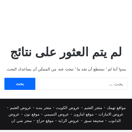
لم يتم العثور على نتائج
يبدوا أننا لم ’ نستطع أن نجد ما ’ تبحث عنه. من الممكن أن يساعدك البحث.
البحث
عن:
مواقع تهمك -
متجر العثيم
-
عروض الكويت
-
متجر بنده
-
عروض العثيم
-
عروض الامارات
-
موقع امازون
-
عروض التميمي
-
م
وقع نون
-
عروض
الدانوب
-
صحيفة سبق
-
عروض الراية
-
موقع حراج
-
متجر شي ان