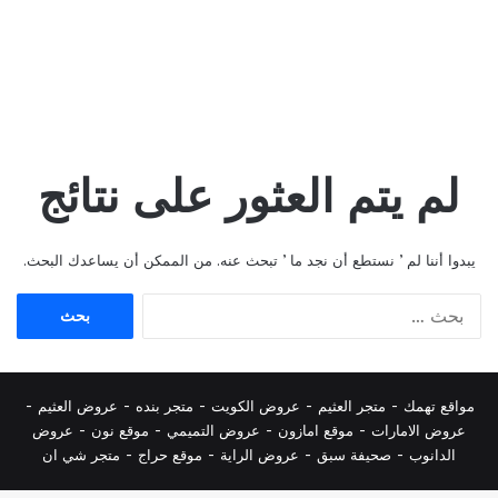
لم يتم العثور على نتائج
يبدوا أننا لم ’ نستطع أن نجد ما ’ تبحث عنه. من الممكن أن يساعدك البحث.
البحث
عن:
مواقع تهمك -
متجر العثيم
-
عروض الكويت
-
متجر بنده
-
عروض العثيم
-
عروض الامارات
-
موقع امازون
-
عروض التميمي
-
م
وقع نون
-
عروض
الدانوب
-
صحيفة سبق
-
عروض الراية
-
موقع حراج
-
متجر شي ان