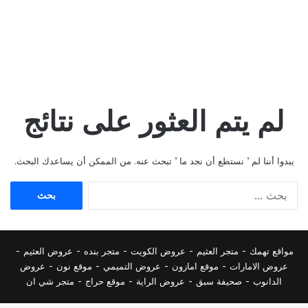
لم يتم العثور على نتائج
يبدوا أننا لم ’ نستطع أن نجد ما ’ تبحث عنه. من الممكن أن يساعدك البحث.
البحث
عن:
مواقع تهمك -
متجر العثيم
-
عروض الكويت
-
متجر بنده
-
عروض العثيم
-
عروض الامارات
-
موقع امازون
-
عروض التميمي
-
م
وقع نون
-
عروض
الدانوب
-
صحيفة سبق
-
عروض الراية
-
موقع حراج
-
متجر شي ان