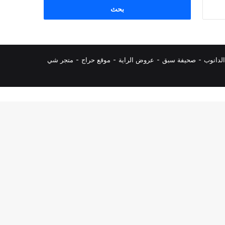
البحث
عن:
لدانوب
-
صحيفة سبق
-
عروض الراية
-
موقع حراج
-
متجر شي