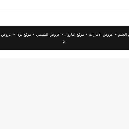
لعثيم
-
عروض الامارات
-
موقع امازون
-
عروض التميمي
-
م
وقع نون
-
عروض ا
ان