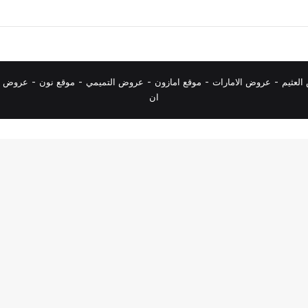
لعثيم
-
عروض الامارات
-
موقع امازون
-
عروض التميمي
-
م
وقع نون
-
عروض ا
ان