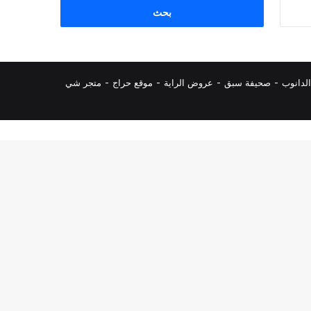
البحث
عن:
لدانوب
-
صحيفة سبق
-
عروض الراية
-
موقع حراج
-
متجر شي