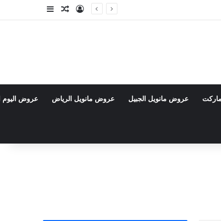
تسجيل الدخول
مقال عشوائي
إضافة عمود جا
ماركت
عروض مانويل الجبيل
عروض مانويل الرياض
عروض اليوم ا