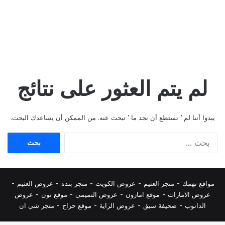
لم يتم العثور على نتائج
يبدوا أننا لم ’ نستطع أن نجد ما ’ تبحث عنه. من الممكن أن يساعدك البحث.
البحث
عن:
مواقع تهمك -
متجر العثيم
-
عروض الكويت
-
متجر بنده
-
عروض العثيم
-
عروض الامارات
-
موقع امازون
-
عروض التميمي
-
م
وقع نون
-
عروض
الدانوب
-
صحيفة سبق
-
عروض الراية
-
موقع حراج
-
متجر شي ان