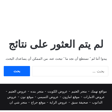
لم يتم العثور على نتائج
يبدوا أننا لم ’ نستطع أن نجد ما ’ تبحث عنه. من الممكن أن يساعدك البحث.
البحث
عن:
مواقع تهمك -
متجر العثيم
-
عروض الكويت
-
متجر بنده
-
عروض العثيم
-
عروض الامارات
-
موقع امازون
-
عروض التميمي
-
م
وقع نون
-
عروض
الدانوب
-
صحيفة سبق
-
عروض الراية
-
موقع حراج
-
متجر شي ان