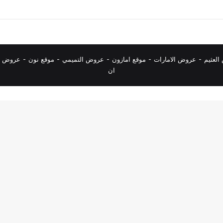
لعثيم
-
عروض الامارات
-
موقع امازون
-
عروض التميمي
-
م
وقع نون
-
عروض ا
ان