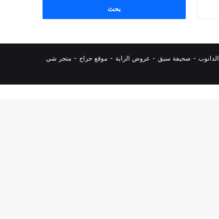
البحث
عن:
لدانوب
-
صحيفة سبق
-
عروض الراية
-
موقع حراج
-
متجر شي