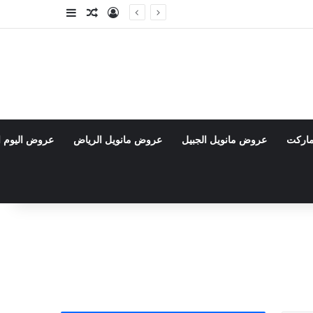
تسجيل الدخول
مقال عشوائي
إضافة عمود جا
ماركت
عروض مانويل الجبيل
عروض مانويل الرياض
عروض اليوم ا