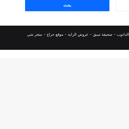
البحث
عن:
لدانوب
-
صحيفة سبق
-
عروض الراية
-
موقع حراج
-
متجر شي