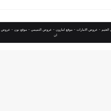
لعثيم
-
عروض الامارات
-
موقع امازون
-
عروض التميمي
-
م
وقع نون
-
عروض ا
ان