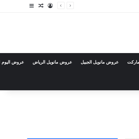
تسجيل الدخول
مقال عشوائي
إضافة عمود جا
ماركت
عروض مانويل الجبيل
عروض مانويل الرياض
عروض اليوم ا