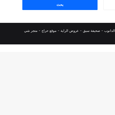
البحث
عن:
لدانوب
-
صحيفة سبق
-
عروض الراية
-
موقع حراج
-
متجر شي