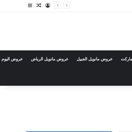
تسجيل الدخول
مقال عشوائي
إضافة عمود جا
ماركت
عروض مانويل الجبيل
عروض مانويل الرياض
عروض اليوم ا