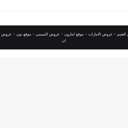
لعثيم
-
عروض الامارات
-
موقع امازون
-
عروض التميمي
-
م
وقع نون
-
عروض ا
ان