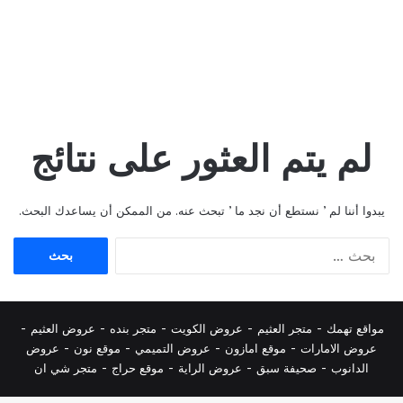
لم يتم العثور على نتائج
يبدوا أننا لم ’ نستطع أن نجد ما ’ تبحث عنه. من الممكن أن يساعدك البحث.
البحث
عن:
مواقع تهمك -
متجر العثيم
-
عروض الكويت
-
متجر بنده
-
عروض العثيم
-
عروض الامارات
-
موقع امازون
-
عروض التميمي
-
م
وقع نون
-
عروض
الدانوب
-
صحيفة سبق
-
عروض الراية
-
موقع حراج
-
متجر شي ان