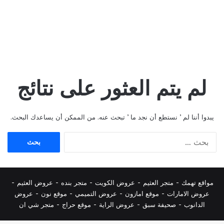
لم يتم العثور على نتائج
يبدوا أننا لم ’ نستطع أن نجد ما ’ تبحث عنه. من الممكن أن يساعدك البحث.
البحث
عن:
مواقع تهمك -
متجر العثيم
-
عروض الكويت
-
متجر بنده
-
عروض العثيم
-
عروض الامارات
-
موقع امازون
-
عروض التميمي
-
م
وقع نون
-
عروض
الدانوب
-
صحيفة سبق
-
عروض الراية
-
موقع حراج
-
متجر شي ان