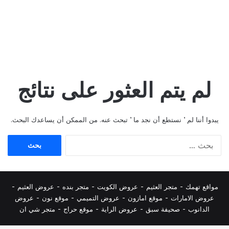
لم يتم العثور على نتائج
يبدوا أننا لم ’ نستطع أن نجد ما ’ تبحث عنه. من الممكن أن يساعدك البحث.
البحث
عن:
مواقع تهمك -
متجر العثيم
-
عروض الكويت
-
متجر بنده
-
عروض العثيم
-
عروض الامارات
-
موقع امازون
-
عروض التميمي
-
م
وقع نون
-
عروض
الدانوب
-
صحيفة سبق
-
عروض الراية
-
موقع حراج
-
متجر شي ان