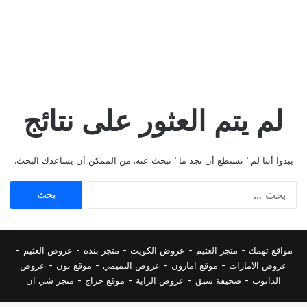
لم يتم العثور على نتائج
يبدوا أننا لم ’ نستطع أن نجد ما ’ تبحث عنه. من الممكن أن يساعدك البحث.
البحث
عن:
مواقع تهمك -
متجر العثيم
-
عروض الكويت
-
متجر بنده
-
عروض العثيم
-
عروض الامارات
-
موقع امازون
-
عروض التميمي
-
م
وقع نون
-
عروض
الدانوب
-
صحيفة سبق
-
عروض الراية
-
موقع حراج
-
متجر شي ان