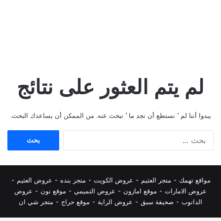
لم يتم العثور على نتائج
يبدوا أننا لم ’ نستطع أن نجد ما ’ تبحث عنه. من الممكن أن يساعدك البحث.
البحث
عن:
مواقع تهمك -
متجر العثيم
-
عروض الكويت
-
متجر بنده
-
عروض العثيم
-
عروض الامارات
-
موقع امازون
-
عروض التميمي
-
م
وقع نون
-
عروض
الدانوب
-
صحيفة سبق
-
عروض الراية
-
موقع حراج
-
متجر شي ان