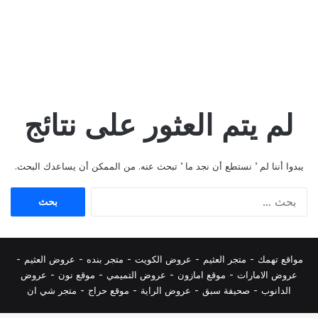
لم يتم العثور على نتائج
يبدوا أننا لم ’ نستطع أن نجد ما ’ تبحث عنه. من الممكن أن يساعدك البحث.
البحث
عن:
مواقع تهمك -
متجر العثيم
-
عروض الكويت
-
متجر بنده
-
عروض العثيم
-
عروض الامارات
-
موقع امازون
-
عروض التميمي
-
م
وقع نون
-
عروض
الدانوب
-
صحيفة سبق
-
عروض الراية
-
موقع حراج
-
متجر شي ان