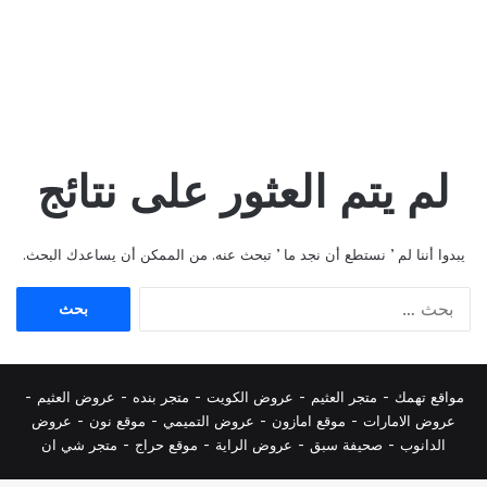
لم يتم العثور على نتائج
يبدوا أننا لم ’ نستطع أن نجد ما ’ تبحث عنه. من الممكن أن يساعدك البحث.
البحث
عن:
مواقع تهمك -
متجر العثيم
-
عروض الكويت
-
متجر بنده
-
عروض العثيم
-
عروض الامارات
-
موقع امازون
-
عروض التميمي
-
م
وقع نون
-
عروض
الدانوب
-
صحيفة سبق
-
عروض الراية
-
موقع حراج
-
متجر شي ان