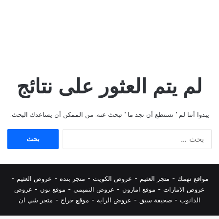
لم يتم العثور على نتائج
يبدوا أننا لم ’ نستطع أن نجد ما ’ تبحث عنه. من الممكن أن يساعدك البحث.
البحث
عن:
مواقع تهمك -
متجر العثيم
-
عروض الكويت
-
متجر بنده
-
عروض العثيم
-
عروض الامارات
-
موقع امازون
-
عروض التميمي
-
م
وقع نون
-
عروض
الدانوب
-
صحيفة سبق
-
عروض الراية
-
موقع حراج
-
متجر شي ان