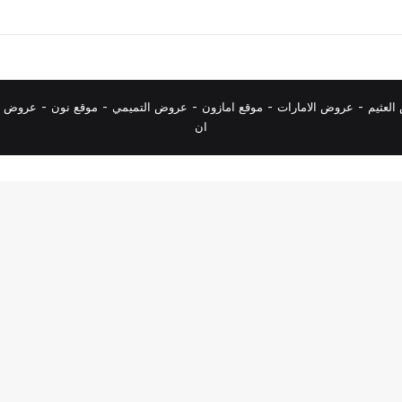
لعثيم
-
عروض الامارات
-
موقع امازون
-
عروض التميمي
-
م
وقع نون
-
عروض ا
ان