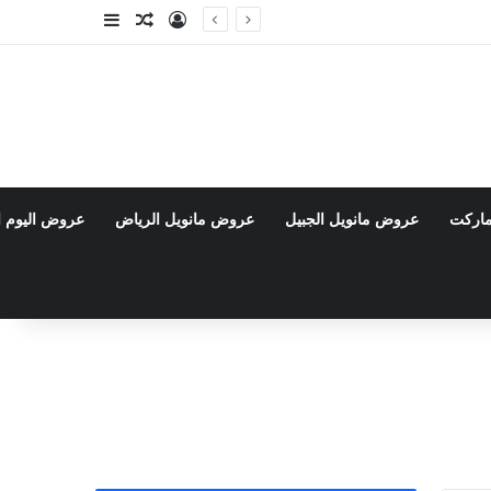
تسجيل الدخول
مقال عشوائي
إضافة عمود جا
ماركت
عروض مانويل الجبيل
عروض مانويل الرياض
عروض اليوم ا