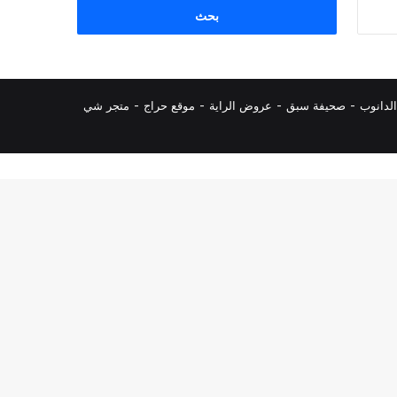
البحث
عن:
لدانوب
-
صحيفة سبق
-
عروض الراية
-
موقع حراج
-
متجر شي