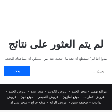
لم يتم العثور على نتائج
يبدوا أننا لم ’ نستطع أن نجد ما ’ تبحث عنه. من الممكن أن يساعدك البحث.
البحث
عن:
مواقع تهمك -
متجر العثيم
-
عروض الكويت
-
متجر بنده
-
عروض العثيم
-
عروض الامارات
-
موقع امازون
-
عروض التميمي
-
م
وقع نون
-
عروض
الدانوب
-
صحيفة سبق
-
عروض الراية
-
موقع حراج
-
متجر شي ان