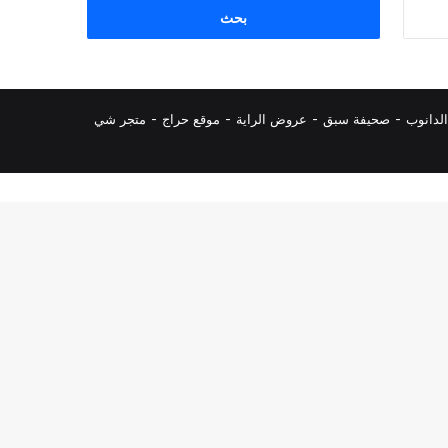
البحث
عن:
لدانوب
-
صحيفة سبق
-
عروض الراية
-
موقع حراج
-
متجر شي