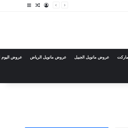
تسجيل الدخول
مقال عشوائي
إضافة عمود جا
ماركت
عروض مانويل الجبيل
عروض مانويل الرياض
عروض اليوم ا