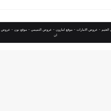
لعثيم
-
عروض الامارات
-
موقع امازون
-
عروض التميمي
-
م
وقع نون
-
عروض ا
ان