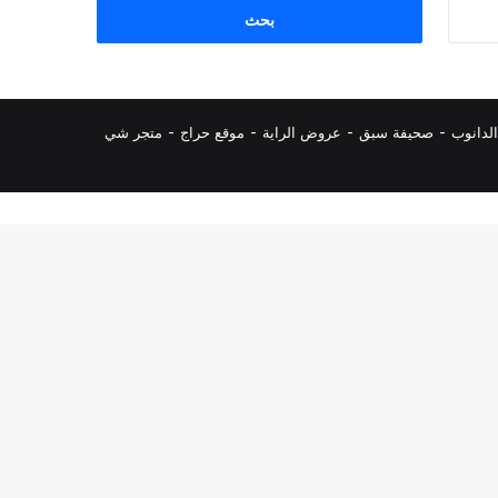
البحث
عن:
لدانوب
-
صحيفة سبق
-
عروض الراية
-
موقع حراج
-
متجر شي