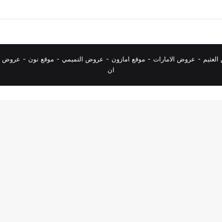
لعثيم
-
عروض الامارات
-
موقع امازون
-
عروض التميمي
-
م
وقع نون
-
عروض ا
ان