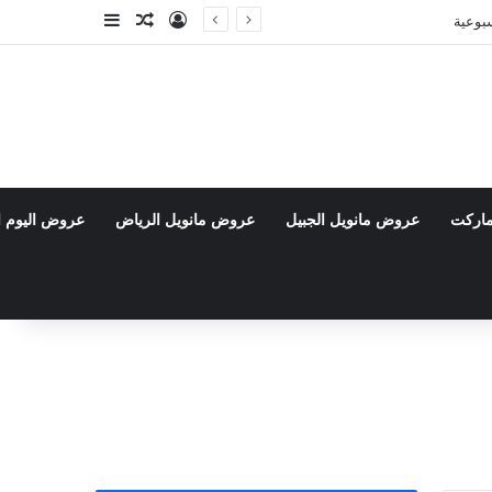
تسجيل الدخول
مقال عشوائي
إضافة عمود جا
ماركت
عروض مانويل الجبيل
عروض مانويل الرياض
عروض اليوم ا