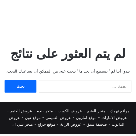
لم يتم العثور على نتائج
يبدوا أننا لم ’ نستطع أن نجد ما ’ تبحث عنه. من الممكن أن يساعدك البحث.
البحث
عن:
مواقع تهمك -
متجر العثيم
-
عروض الكويت
-
متجر بنده
-
عروض العثيم
-
عروض الامارات
-
موقع امازون
-
عروض التميمي
-
م
وقع نون
-
عروض
الدانوب
-
صحيفة سبق
-
عروض الراية
-
موقع حراج
-
متجر شي ان