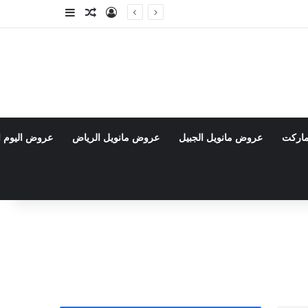
تسجيل الدخول
مقال عشوائي
إضافة عمود جا
ماركت
عروض مانويل الجبيل
عروض مانويل الرياض
عروض اليوم ا