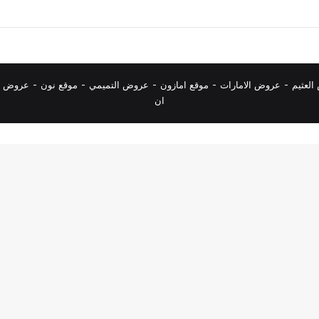
لعثيم
-
عروض الامارات
-
موقع امازون
-
عروض التميمي
-
م
وقع نون
-
عروض ا
ان