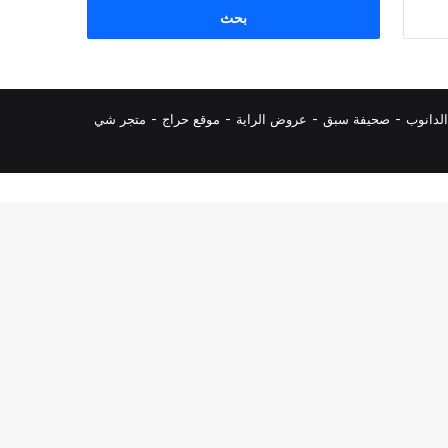
البحث
عن:
لدانوب
-
صحيفة سبق
-
عروض الراية
-
موقع حراج
-
متجر شي