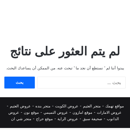
لم يتم العثور على نتائج
يبدوا أننا لم ’ نستطع أن نجد ما ’ تبحث عنه. من الممكن أن يساعدك البحث.
البحث
عن:
مواقع تهمك -
متجر العثيم
-
عروض الكويت
-
متجر بنده
-
عروض العثيم
-
عروض الامارات
-
موقع امازون
-
عروض التميمي
-
م
وقع نون
-
عروض
الدانوب
-
صحيفة سبق
-
عروض الراية
-
موقع حراج
-
متجر شي ان