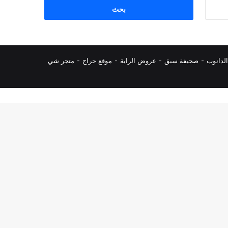
البحث
عن:
لدانوب
-
صحيفة سبق
-
عروض الراية
-
موقع حراج
-
متجر شي