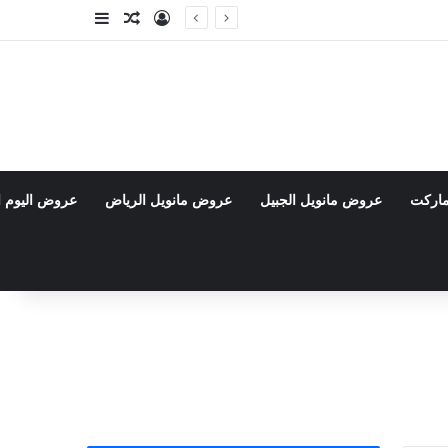
تسجيل الدخول
مقال عشوائي
إضافة عمود جا
ماركت
عروض مانويل الجبيل
عروض مانويل الرياض
عروض اليوم ا