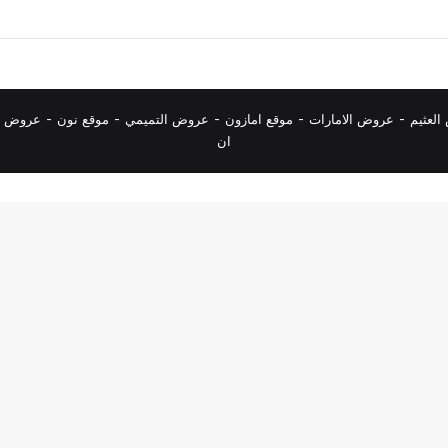
لعثيم
-
عروض الامارات
-
موقع امازون
-
عروض التميمي
-
م
وقع نون
-
عروض ا
ان