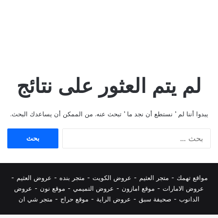
لم يتم العثور على نتائج
يبدوا أننا لم ’ نستطع أن نجد ما ’ تبحث عنه. من الممكن أن يساعدك البحث.
البحث
عن:
مواقع تهمك -
متجر العثيم
-
عروض الكويت
-
متجر بنده
-
عروض العثيم
-
عروض الامارات
-
موقع امازون
-
عروض التميمي
-
م
وقع نون
-
عروض
الدانوب
-
صحيفة سبق
-
عروض الراية
-
موقع حراج
-
متجر شي ان