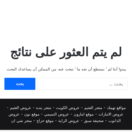
لم يتم العثور على نتائج
يبدوا أننا لم ’ نستطع أن نجد ما ’ تبحث عنه. من الممكن أن يساعدك البحث.
البحث
عن:
مواقع تهمك -
متجر العثيم
-
عروض الكويت
-
متجر بنده
-
عروض العثيم
-
عروض الامارات
-
موقع امازون
-
عروض التميمي
-
م
وقع نون
-
عروض
الدانوب
-
صحيفة سبق
-
عروض الراية
-
موقع حراج
-
متجر شي ان