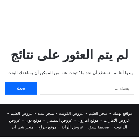
لم يتم العثور على نتائج
يبدوا أننا لم ’ نستطع أن نجد ما ’ تبحث عنه. من الممكن أن يساعدك البحث.
البحث
عن:
مواقع تهمك -
متجر العثيم
-
عروض الكويت
-
متجر بنده
-
عروض العثيم
-
عروض الامارات
-
موقع امازون
-
عروض التميمي
-
م
وقع نون
-
عروض
الدانوب
-
صحيفة سبق
-
عروض الراية
-
موقع حراج
-
متجر شي ان