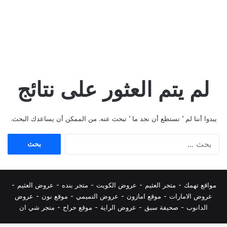
لم يتم العثور على نتائج
يبدوا أننا لم ’ نستطع أن نجد ما ’ تبحث عنه. من الممكن أن يساعدك البحث.
البحث
عن:
مواقع تهمك -
متجر العثيم
-
عروض الكويت
-
متجر بنده
-
عروض العثيم
-
عروض الامارات
-
موقع امازون
-
عروض التميمي
-
م
وقع نون
-
عروض
الدانوب
-
صحيفة سبق
-
عروض الراية
-
موقع حراج
-
متجر شي ان