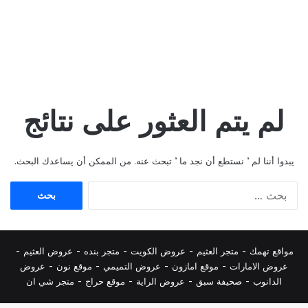
لم يتم العثور على نتائج
يبدوا أننا لم ’ نستطع أن نجد ما ’ تبحث عنه. من الممكن أن يساعدك البحث.
البحث
عن:
مواقع تهمك -
متجر العثيم
-
عروض الكويت
-
متجر بنده
-
عروض العثيم
-
عروض الامارات
-
موقع امازون
-
عروض التميمي
-
م
وقع نون
-
عروض
الدانوب
-
صحيفة سبق
-
عروض الراية
-
موقع حراج
-
متجر شي ان